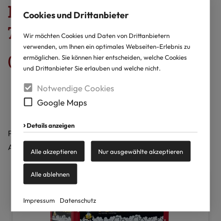
Maße (LxBxH) 56,00 x 42,00 x
Cookies und Drittanbieter
76,00 cm
Wir möchten Cookies und Daten von Drittanbietern
verwenden, um Ihnen ein optimales Webseiten-Erlebnis zu
ermöglichen. Sie können hier entscheiden, welche Cookies
Gewicht 22 kg
und Drittanbieter Sie erlauben und welche nicht.
Notwendige Cookies
Google Maps
Details anzeigen
Popcorntüten und Geschmackszucker können gegen
Aufpreis erworben werden
Alle akzeptieren
Nur ausgewählte akzeptieren
Alle ablehnen
Impressum
Datenschutz