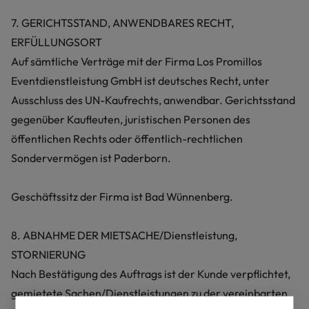
7. GERICHTSSTAND, ANWENDBARES RECHT,
ERFÜLLUNGSORT
Auf sämtliche Verträge mit der Firma Los Promillos
Eventdienstleistung GmbH ist deutsches Recht, unter
Ausschluss des UN-Kaufrechts, anwendbar. Gerichtsstand
gegenüber Kaufleuten, juristischen Personen des
öffentlichen Rechts oder öffentlich-rechtlichen
Sondervermögen ist Paderborn.
Geschäftssitz der Firma ist Bad Wünnenberg.
8. ABNAHME DER MIETSACHE/Dienstleistung,
STORNIERUNG
Nach Bestätigung des Auftrags ist der Kunde verpflichtet,
gemietete Sachen/Dienstleistungen zu der vereinbarten