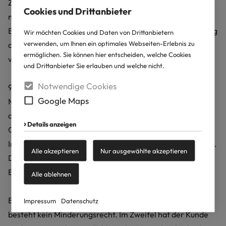
Zeit abzunehmen/anzunehmen. Kündigt er den Auftrag
Cookies und Drittanbieter
mindestens sieben Werktage vor Beginn des Miet-/
Buchungszeitraums, so erfolgt eine vollständige Erstattung
Wir möchten Cookies und Daten von Drittanbietern
verwenden, um Ihnen ein optimales Webseiten-Erlebnis zu
der Mietkosten. Anderenfalls sind unsere Leistungen
ermöglichen. Sie können hier entscheiden, welche Cookies
vollständig zu begleichen.
und Drittanbieter Sie erlauben und welche nicht.
Notwendige Cookies
9. MÄNGEL
Google Maps
Mängel an der gemieteten Anlage sind unverzüglich
anzuzeigen. Der Kunde ist verpflichtet, vermietete
Details anzeigen
Gegenstände bei Empfang und unmittelbar nach
Inbetriebnahme auf offensichtliche Mängel zu überprüfen.
Alle akzeptieren
Nur ausgewählte akzeptieren
Derart erkennbare Schäden sind unverzüglich nach
Empfang sowie nach Inbetriebnahme anzuzeigen.
Alle ablehnen
Bei fehlerhafter Bedienung der Anlage durch den Kunden
Impressum
Datenschutz
besteht kein Minderungsrecht. Im Zweifel hat der Kunde