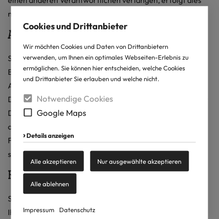
einen anderen Verantwortlichen verlangen, erfolgt dies
nur, soweit es technisch machbar ist.
Cookies und Drittanbieter
Auskunft, Berichtigung und Löschung
Wir möchten Cookies und Daten von Drittanbietern
verwenden, um Ihnen ein optimales Webseiten-Erlebnis zu
Sie haben im Rahmen der geltenden gesetzlichen
ermöglichen. Sie können hier entscheiden, welche Cookies
Bestimmungen jederzeit das Recht auf unentgeltliche
und Drittanbieter Sie erlauben und welche nicht.
Auskunft über Ihre gespeicherten personenbezogenen
Notwendige Cookies
Daten, deren Herkunft und Empfänger und den Zweck der
Google Maps
Datenverarbeitung und ggf. ein Recht auf Berichtigung
oder Löschung dieser Daten. Hierzu sowie zu weiteren
Details anzeigen
Fragen zum Thema personenbezogene Daten können Sie
sich jederzeit an uns wenden.
Alle akzeptieren
Nur ausgewählte akzeptieren
Recht auf Einschränkung der Verarbeitung
Alle ablehnen
Sie haben das Recht, die Einschränkung der Verarbeitung
Impressum
Datenschutz
Ihrer personenbezogenen Daten zu verlangen. Hierzu